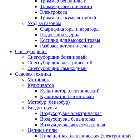
Триммер бензиновый
Триммер электрический
Электрокоса
Триммер аккумуляторный
Уход за газоном
Скарификаторы и аэраторы
Подрезчики дерна
Косилки для высокой травы
Разбрасыватели и сеялки
Снегоуборщик
Снегоуборщик бензиновый
Снегоуборщик электрический
Снегоуборщик самоходный
Садовая техника
Мотоблок
Культиватор
Культиватор электрический
Культиватор бензиновый
Мотобур (бензобур)
Воздуходувка
Воздуходувка электрическая
Воздуходувка бензиновая
Воздуходувка аккумуляторная
Цепные пилы
Пила цепная электрическая (электропила)