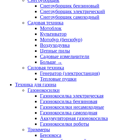
Снегоуборщик
Снегоуборщик бензиновый
Снегоуборщик электрический
Снегоуборщик самоходный
Садовая техника
Мотоблок
Культиватор
Мотобур (бензобур)
Воздуходувка
Цепные пилы
Садовые измельчители
Больше
→
Силовая техника
Генератор (электростанция)
Тепловые пушки
Техника для газона
Газонокосилки
Газонокосилка электрическая
Газонокосилка бензиновая
Газонокосилки несамоходные
Газонокосилка самоходная
Аккумуляторная газонокосилка
Газонокосилки роботы
Триммеры
Бензокоса