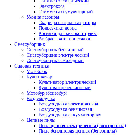
Триммер электрический
Электрокоса
Триммер аккумуляторный
Уход за газоном
Скарификаторы и аэраторы
Подрезчики дерна
Косилки для высокой травы
Разбрасыватели и сеялки
Снегоуборщик
Снегоуборщик бензиновый
Снегоуборщик электрический
Снегоуборщик самоходный
Садовая техника
Мотоблок
Культиватор
Культиватор электрический
Культиватор бензиновый
Мотобур (бензобур)
Воздуходувка
Воздуходувка электрическая
Воздуходувка бензиновая
Воздуходувка аккумуляторная
Цепные пилы
Пила цепная электрическая (электропила)
Пила бензиновая цепная (бензопилы)