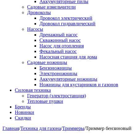
Аккумуляторные пилы
Садовые измельчители
Дровоколы
Дровокол электрический
Дровокол гидравлический
Насосы
Дренажный насос
Скважинный насос
Насос для отопления
Фекальный насос
Насосная станция для дома
Садовые ножницы
Бензоножницы
Электроножницы
Аккумуляторные ножницы
Ножницы для кустарников и газонов
Силовая техника
Генератор (электростанция)
Тепловые пушки
Бренды
Новинки
Скидки
Главная
/
Техника для газона
/
Триммеры
/
Триммер бензиновый