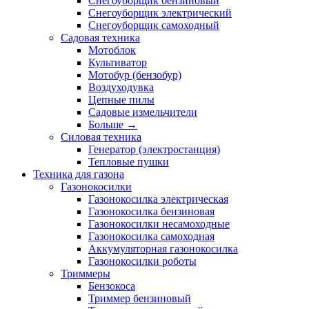
Снегоуборщик бензиновый
Снегоуборщик электрический
Снегоуборщик самоходный
Садовая техника
Мотоблок
Культиватор
Мотобур (бензобур)
Воздуходувка
Цепные пилы
Садовые измельчители
Больше
→
Силовая техника
Генератор (электростанция)
Тепловые пушки
Техника для газона
Газонокосилки
Газонокосилка электрическая
Газонокосилка бензиновая
Газонокосилки несамоходные
Газонокосилка самоходная
Аккумуляторная газонокосилка
Газонокосилки роботы
Триммеры
Бензокоса
Триммер бензиновый