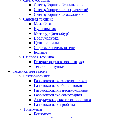
Снегоуборщик
Снегоуборщик бензиновый
Снегоуборщик электрический
Снегоуборщик самоходный
Садовая техника
Мотоблок
Культиватор
Мотобур (бензобур)
Воздуходувка
Цепные пилы
Садовые измельчители
Больше
→
Силовая техника
Генератор (электростанция)
Тепловые пушки
Техника для газона
Газонокосилки
Газонокосилка электрическая
Газонокосилка бензиновая
Газонокосилки несамоходные
Газонокосилка самоходная
Аккумуляторная газонокосилка
Газонокосилки роботы
Триммеры
Бензокоса