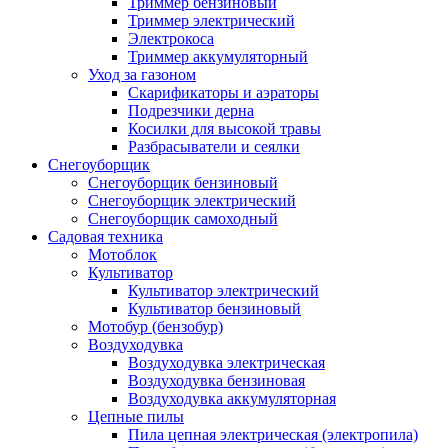
Триммер бензиновый
Триммер электрический
Электрокоса
Триммер аккумуляторный
Уход за газоном
Скарификаторы и аэраторы
Подрезчики дерна
Косилки для высокой травы
Разбрасыватели и сеялки
Снегоуборщик
Снегоуборщик бензиновый
Снегоуборщик электрический
Снегоуборщик самоходный
Садовая техника
Мотоблок
Культиватор
Культиватор электрический
Культиватор бензиновый
Мотобур (бензобур)
Воздуходувка
Воздуходувка электрическая
Воздуходувка бензиновая
Воздуходувка аккумуляторная
Цепные пилы
Пила цепная электрическая (электропила)