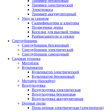
Триммер бензиновый
Триммер электрический
Электрокоса
Триммер аккумуляторный
Уход за газоном
Скарификаторы и аэраторы
Подрезчики дерна
Косилки для высокой травы
Разбрасыватели и сеялки
Снегоуборщик
Снегоуборщик бензиновый
Снегоуборщик электрический
Снегоуборщик самоходный
Садовая техника
Мотоблок
Культиватор
Культиватор электрический
Культиватор бензиновый
Мотобур (бензобур)
Воздуходувка
Воздуходувка электрическая
Воздуходувка бензиновая
Воздуходувка аккумуляторная
Цепные пилы
Пила цепная электрическая (электропила)