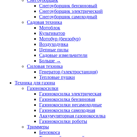
Снегоуборщик
Снегоуборщик бензиновый
Снегоуборщик электрический
Снегоуборщик самоходный
Садовая техника
Мотоблок
Культиватор
Мотобур (бензобур)
Воздуходувка
Цепные пилы
Садовые измельчители
Больше
→
Силовая техника
Генератор (электростанция)
Тепловые пушки
Техника для газона
Газонокосилки
Газонокосилка электрическая
Газонокосилка бензиновая
Газонокосилки несамоходные
Газонокосилка самоходная
Аккумуляторная газонокосилка
Газонокосилки роботы
Триммеры
Бензокоса