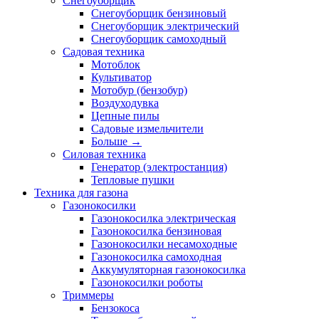
Снегоуборщик
Снегоуборщик бензиновый
Снегоуборщик электрический
Снегоуборщик самоходный
Садовая техника
Мотоблок
Культиватор
Мотобур (бензобур)
Воздуходувка
Цепные пилы
Садовые измельчители
Больше
→
Силовая техника
Генератор (электростанция)
Тепловые пушки
Техника для газона
Газонокосилки
Газонокосилка электрическая
Газонокосилка бензиновая
Газонокосилки несамоходные
Газонокосилка самоходная
Аккумуляторная газонокосилка
Газонокосилки роботы
Триммеры
Бензокоса