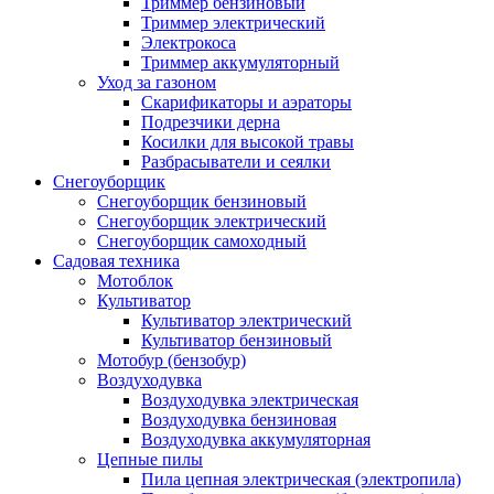
Триммер бензиновый
Триммер электрический
Электрокоса
Триммер аккумуляторный
Уход за газоном
Скарификаторы и аэраторы
Подрезчики дерна
Косилки для высокой травы
Разбрасыватели и сеялки
Снегоуборщик
Снегоуборщик бензиновый
Снегоуборщик электрический
Снегоуборщик самоходный
Садовая техника
Мотоблок
Культиватор
Культиватор электрический
Культиватор бензиновый
Мотобур (бензобур)
Воздуходувка
Воздуходувка электрическая
Воздуходувка бензиновая
Воздуходувка аккумуляторная
Цепные пилы
Пила цепная электрическая (электропила)