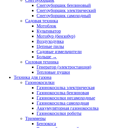
Снегоуборщик
Снегоуборщик бензиновый
Снегоуборщик электрический
Снегоуборщик самоходный
Садовая техника
Мотоблок
Культиватор
Мотобур (бензобур)
Воздуходувка
Цепные пилы
Садовые измельчители
Больше
→
Силовая техника
Генератор (электростанция)
Тепловые пушки
Техника для газона
Газонокосилки
Газонокосилка электрическая
Газонокосилка бензиновая
Газонокосилки несамоходные
Газонокосилка самоходная
Аккумуляторная газонокосилка
Газонокосилки роботы
Триммеры
Бензокоса