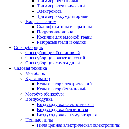
Триммер бензиновый
Триммер электрический
Электрокоса
Триммер аккумуляторный
Уход за газоном
Скарификаторы и аэраторы
Подрезчики дерна
Косилки для высокой травы
Разбрасыватели и сеялки
Снегоуборщик
Снегоуборщик бензиновый
Снегоуборщик электрический
Снегоуборщик самоходный
Садовая техника
Мотоблок
Культиватор
Культиватор электрический
Культиватор бензиновый
Мотобур (бензобур)
Воздуходувка
Воздуходувка электрическая
Воздуходувка бензиновая
Воздуходувка аккумуляторная
Цепные пилы
Пила цепная электрическая (электропила)