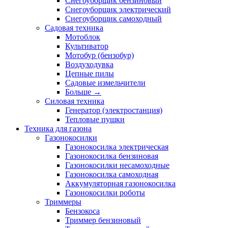
Снегоуборщик бензиновый
Снегоуборщик электрический
Снегоуборщик самоходный
Садовая техника
Мотоблок
Культиватор
Мотобур (бензобур)
Воздуходувка
Цепные пилы
Садовые измельчители
Больше
→
Силовая техника
Генератор (электростанция)
Тепловые пушки
Техника для газона
Газонокосилки
Газонокосилка электрическая
Газонокосилка бензиновая
Газонокосилки несамоходные
Газонокосилка самоходная
Аккумуляторная газонокосилка
Газонокосилки роботы
Триммеры
Бензокоса
Триммер бензиновый