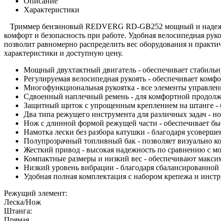
Описание
Характеристики
Триммер бензиновый REDVERG RD-GB252 мощный и надежный, с
комфорт и безопасность при работе. Удобная велосипедная рук
позволит равномерно распределить вес оборудования и практ
характеристики и доступную цену.
Мощный двухтактный двигатель - обеспечивает стабильн
Регулируемая велосипедная рукоять - обеспечивает комф
Многофункциональная рукоятка - все элементы управлени
Сдвоенный наплечный ремень - для комфортной продол
Защитный щиток с упрощенным креплением на штанге - 
Два типа режущего инструмента для различных задач - но
Нож с длинной формой режущей части - обеспечивает быс
Намотка лески без разбора катушки - благодаря усоверш
Полупрозрачный топливный бак - позволяет визуально к
Жесткий привод - высокая надежность по сравнению с м
Компактные размеры и низкий вес - обеспечивают макс
Низкий уровень вибрации - благодаря сбалансированной
Удобная полная комплектация с набором крепежа и инстр
Режущий элемент:
Леска/Нож
Штанга:
Прямая