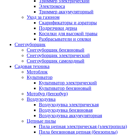
Триммер электрический
Электрокоса
Триммер аккумуляторный
Уход за газоном
Скарификаторы и аэраторы
Подрезчики дерна
Косилки для высокой травы
Разбрасыватели и сеялки
Снегоуборщик
Снегоуборщик бензиновый
Снегоуборщик электрический
Снегоуборщик самоходный
Садовая техника
Мотоблок
Культиватор
Культиватор электрический
Культиватор бензиновый
Мотобур (бензобур)
Воздуходувка
Воздуходувка электрическая
Воздуходувка бензиновая
Воздуходувка аккумуляторная
Цепные пилы
Пила цепная электрическая (электропила)
Пила бензиновая цепная (бензопилы)