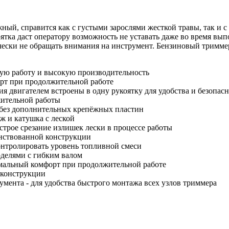
правится как с густыми зарослями жесткой травы, так и с м
оятка даст оператору возможность не уставать даже во время в
ически не обращать внимания на инструмент. Бензиновый тримм
ую работу и высокую производительность
орт при продолжительной работе
я двигателем встроены в одну рукоятку для удобства и безопас
жительной работы
без дополнительных крепёжных пластин
ж и катушка с леской
трое срезание излишек лески в процессе работы
енствованной конструкции
онтролировать уровень топливной смеси
оделями с гибким валом
имальный комфорт при продолжительной работе
 конструкции
умента - для удобства быстрого монтажа всех узлов триммера