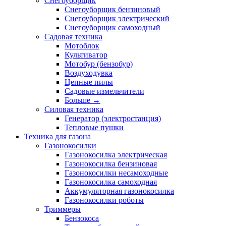
Снегоуборщик
Снегоуборщик бензиновый
Снегоуборщик электрический
Снегоуборщик самоходный
Садовая техника
Мотоблок
Культиватор
Мотобур (бензобур)
Воздуходувка
Цепные пилы
Садовые измельчители
Больше
→
Силовая техника
Генератор (электростанция)
Тепловые пушки
Техника для газона
Газонокосилки
Газонокосилка электрическая
Газонокосилка бензиновая
Газонокосилки несамоходные
Газонокосилка самоходная
Аккумуляторная газонокосилка
Газонокосилки роботы
Триммеры
Бензокоса