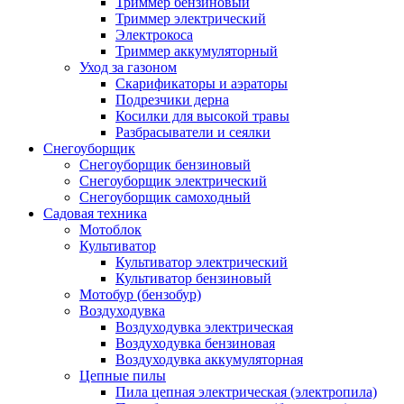
Триммер бензиновый
Триммер электрический
Электрокоса
Триммер аккумуляторный
Уход за газоном
Скарификаторы и аэраторы
Подрезчики дерна
Косилки для высокой травы
Разбрасыватели и сеялки
Снегоуборщик
Снегоуборщик бензиновый
Снегоуборщик электрический
Снегоуборщик самоходный
Садовая техника
Мотоблок
Культиватор
Культиватор электрический
Культиватор бензиновый
Мотобур (бензобур)
Воздуходувка
Воздуходувка электрическая
Воздуходувка бензиновая
Воздуходувка аккумуляторная
Цепные пилы
Пила цепная электрическая (электропила)