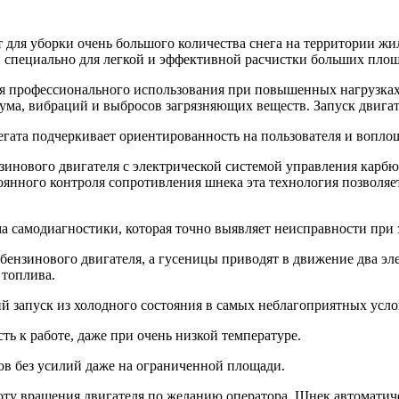
ля уборки очень большого количества снега на территории жи
специально для легкой и эффективной расчистки больших площ
я профессионального использования при повышенных нагрузках
ума, вибраций и выбросов загрязняющих веществ. Запуск двигат
ата подчеркивает ориентированность на пользователя и воплоща
инового двигателя с электрической системой управления карбюр
оянного контроля сопротивления шнека эта технология позволяе
 самодиагностики, которая точно выявляет неисправности при з
бензинового двигателя, а гусеницы приводят в движение два эле
 топлива.
й запуск из холодного состояния в самых неблагоприятных усло
ть к работе, даже при очень низкой температуре.
ов без усилий даже на ограниченной площади.
оту вращения двигателя по желанию оператора. Шнек автоматич