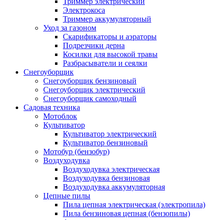
Триммер электрический
Электрокоса
Триммер аккумуляторный
Уход за газоном
Скарификаторы и аэраторы
Подрезчики дерна
Косилки для высокой травы
Разбрасыватели и сеялки
Снегоуборщик
Снегоуборщик бензиновый
Снегоуборщик электрический
Снегоуборщик самоходный
Садовая техника
Мотоблок
Культиватор
Культиватор электрический
Культиватор бензиновый
Мотобур (бензобур)
Воздуходувка
Воздуходувка электрическая
Воздуходувка бензиновая
Воздуходувка аккумуляторная
Цепные пилы
Пила цепная электрическая (электропила)
Пила бензиновая цепная (бензопилы)