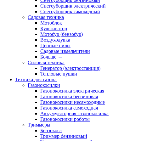
Снегоуборщик бензиновый
Снегоуборщик электрический
Снегоуборщик самоходный
Садовая техника
Мотоблок
Культиватор
Мотобур (бензобур)
Воздуходувка
Цепные пилы
Садовые измельчители
Больше
→
Силовая техника
Генератор (электростанция)
Тепловые пушки
Техника для газона
Газонокосилки
Газонокосилка электрическая
Газонокосилка бензиновая
Газонокосилки несамоходные
Газонокосилка самоходная
Аккумуляторная газонокосилка
Газонокосилки роботы
Триммеры
Бензокоса
Триммер бензиновый