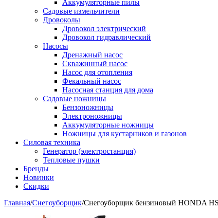
Аккумуляторные пилы
Садовые измельчители
Дровоколы
Дровокол электрический
Дровокол гидравлический
Насосы
Дренажный насос
Скважинный насос
Насос для отопления
Фекальный насос
Насосная станция для дома
Садовые ножницы
Бензоножницы
Электроножницы
Аккумуляторные ножницы
Ножницы для кустарников и газонов
Силовая техника
Генератор (электростанция)
Тепловые пушки
Бренды
Новинки
Скидки
Главная
/
Снегоуборщик
/
Снегоуборщик бензиновый HONDA HS