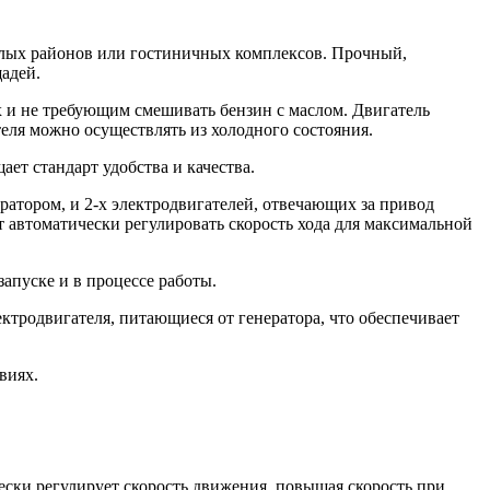
лых районов или гостиничных комплексов. Прочный,
адей.
 и не требующим смешивать бензин с маслом. Двигатель
еля можно осуществлять из холодного состояния.
ет стандарт удобства и качества.
атором, и 2-х электродвигателей, отвечающих за привод
т автоматически регулировать скорость хода для максимальной
апуске и в процессе работы.
ктродвигателя, питающиеся от генератора, что обеспечивает
виях.
ески регулирует скорость движения, повышая скорость при