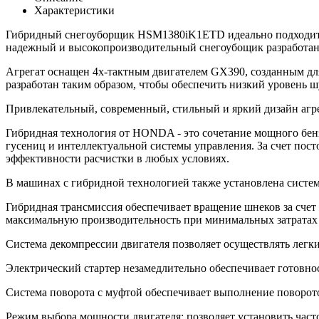
Характеристики
Гибридный снегоуборщик HSM1380iK1ETD идеально подходит д
надежный и высокопроизводительный снегоубощик разработан 
Агрегат оснащен 4х-тактным двигателем GX390, созданным дл
разработан таким образом, чтобы обеспечить низкий уровень ш
Привлекательный, современный, стильный и яркий дизайн агрег
Гибридная технология от HONDA - это сочетание мощного бенз
гусениц и интеллектуальной системы управления. За счет пост
эффективности расчистки в любых условиях.
В машинах с гибридной технологией также установлена система
Гибридная трансмиссия обеспечивает вращение шнеков за счет 
максимальную производительность при минимальных затратах
Система декомпрессии двигателя позволяет осуществлять легки
Электрический стартер незамедлительно обеспечивает готовнос
Система поворота с муфтой обеспечивает выполнение поворот
Режим выбора мощности двигателя: позволяет установить част