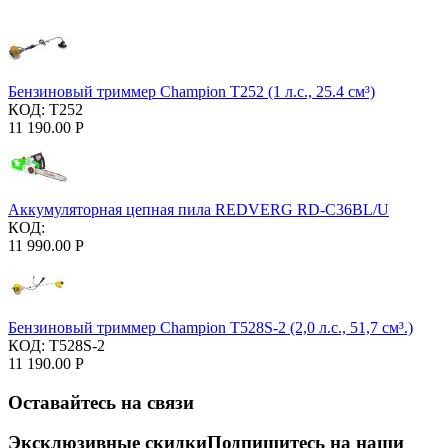
Бензиновый триммер Champion T252 (1 л.с., 25.4 см³)
КОД:
T252
11 190.00
Р
Аккумуляторная цепная пила REDVERG RD-C36BL/U
КОД:
11 990.00
Р
Бензиновый триммер Champion T528S-2 (2,0 л.с., 51,7 см³.)
КОД:
T528S-2
11 190.00
Р
Оставайтесь на связи
Эксклюзивные скидки
Подпишитесь на наши