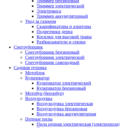
Триммер бензиновый
Триммер электрический
Электрокоса
Триммер аккумуляторный
Уход за газоном
Скарификаторы и аэраторы
Подрезчики дерна
Косилки для высокой травы
Разбрасыватели и сеялки
Снегоуборщик
Снегоуборщик бензиновый
Снегоуборщик электрический
Снегоуборщик самоходный
Садовая техника
Мотоблок
Культиватор
Культиватор электрический
Культиватор бензиновый
Мотобур (бензобур)
Воздуходувка
Воздуходувка электрическая
Воздуходувка бензиновая
Воздуходувка аккумуляторная
Цепные пилы
Пила цепная электрическая (электропила)