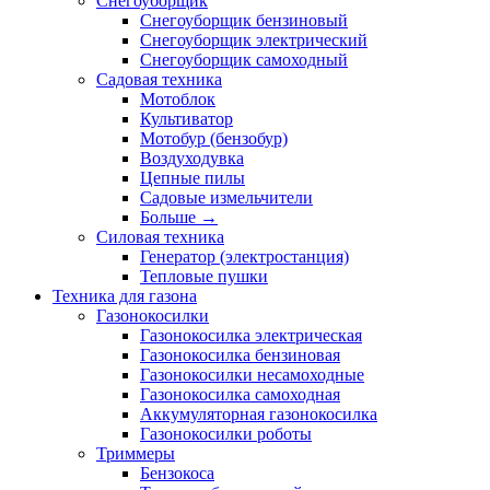
Снегоуборщик
Снегоуборщик бензиновый
Снегоуборщик электрический
Снегоуборщик самоходный
Садовая техника
Мотоблок
Культиватор
Мотобур (бензобур)
Воздуходувка
Цепные пилы
Садовые измельчители
Больше
→
Силовая техника
Генератор (электростанция)
Тепловые пушки
Техника для газона
Газонокосилки
Газонокосилка электрическая
Газонокосилка бензиновая
Газонокосилки несамоходные
Газонокосилка самоходная
Аккумуляторная газонокосилка
Газонокосилки роботы
Триммеры
Бензокоса