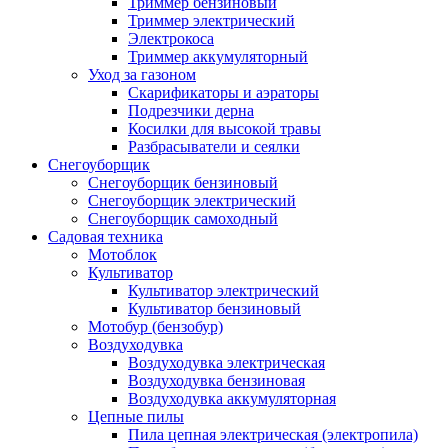
Триммер бензиновый
Триммер электрический
Электрокоса
Триммер аккумуляторный
Уход за газоном
Скарификаторы и аэраторы
Подрезчики дерна
Косилки для высокой травы
Разбрасыватели и сеялки
Снегоуборщик
Снегоуборщик бензиновый
Снегоуборщик электрический
Снегоуборщик самоходный
Садовая техника
Мотоблок
Культиватор
Культиватор электрический
Культиватор бензиновый
Мотобур (бензобур)
Воздуходувка
Воздуходувка электрическая
Воздуходувка бензиновая
Воздуходувка аккумуляторная
Цепные пилы
Пила цепная электрическая (электропила)