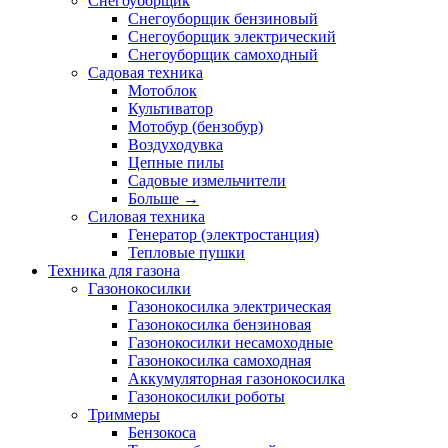
Снегоуборщик
Снегоуборщик бензиновый
Снегоуборщик электрический
Снегоуборщик самоходный
Садовая техника
Мотоблок
Культиватор
Мотобур (бензобур)
Воздуходувка
Цепные пилы
Садовые измельчители
Больше
→
Силовая техника
Генератор (электростанция)
Тепловые пушки
Техника для газона
Газонокосилки
Газонокосилка электрическая
Газонокосилка бензиновая
Газонокосилки несамоходные
Газонокосилка самоходная
Аккумуляторная газонокосилка
Газонокосилки роботы
Триммеры
Бензокоса