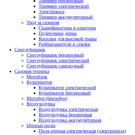
Триммер бензиновый
Триммер электрический
Электрокоса
Триммер аккумуляторный
Уход за газоном
Скарификаторы и аэраторы
Подрезчики дерна
Косилки для высокой травы
Разбрасыватели и сеялки
Снегоуборщик
Снегоуборщик бензиновый
Снегоуборщик электрический
Снегоуборщик самоходный
Садовая техника
Мотоблок
Культиватор
Культиватор электрический
Культиватор бензиновый
Мотобур (бензобур)
Воздуходувка
Воздуходувка электрическая
Воздуходувка бензиновая
Воздуходувка аккумуляторная
Цепные пилы
Пила цепная электрическая (электропила)