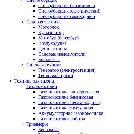
Снегоуборщик
Снегоуборщик бензиновый
Снегоуборщик электрический
Снегоуборщик самоходный
Садовая техника
Мотоблок
Культиватор
Мотобур (бензобур)
Воздуходувка
Цепные пилы
Садовые измельчители
Больше
→
Силовая техника
Генератор (электростанция)
Тепловые пушки
Техника для газона
Газонокосилки
Газонокосилка электрическая
Газонокосилка бензиновая
Газонокосилки несамоходные
Газонокосилка самоходная
Аккумуляторная газонокосилка
Газонокосилки роботы
Триммеры
Бензокоса