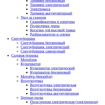
Триммер бензиновый
Триммер электрический
Электрокоса
Триммер аккумуляторный
Уход за газоном
Скарификаторы и аэраторы
Подрезчики дерна
Косилки для высокой травы
Разбрасыватели и сеялки
Снегоуборщик
Снегоуборщик бензиновый
Снегоуборщик электрический
Снегоуборщик самоходный
Садовая техника
Мотоблок
Культиватор
Культиватор электрический
Культиватор бензиновый
Мотобур (бензобур)
Воздуходувка
Воздуходувка электрическая
Воздуходувка бензиновая
Воздуходувка аккумуляторная
Цепные пилы
Пила цепная электрическая (электропила)