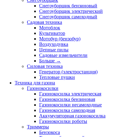
Снегоуборщик
Снегоуборщик бензиновый
Снегоуборщик электрический
Снегоуборщик самоходный
Садовая техника
Мотоблок
Культиватор
Мотобур (бензобур)
Воздуходувка
Цепные пилы
Садовые измельчители
Больше
→
Силовая техника
Генератор (электростанция)
Тепловые пушки
Техника для газона
Газонокосилки
Газонокосилка электрическая
Газонокосилка бензиновая
Газонокосилки несамоходные
Газонокосилка самоходная
Аккумуляторная газонокосилка
Газонокосилки роботы
Триммеры
Бензокоса