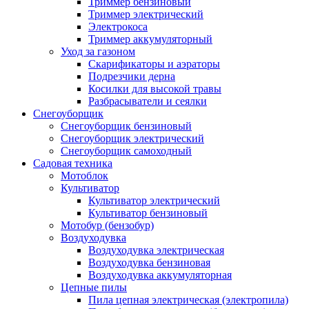
Триммер бензиновый
Триммер электрический
Электрокоса
Триммер аккумуляторный
Уход за газоном
Скарификаторы и аэраторы
Подрезчики дерна
Косилки для высокой травы
Разбрасыватели и сеялки
Снегоуборщик
Снегоуборщик бензиновый
Снегоуборщик электрический
Снегоуборщик самоходный
Садовая техника
Мотоблок
Культиватор
Культиватор электрический
Культиватор бензиновый
Мотобур (бензобур)
Воздуходувка
Воздуходувка электрическая
Воздуходувка бензиновая
Воздуходувка аккумуляторная
Цепные пилы
Пила цепная электрическая (электропила)