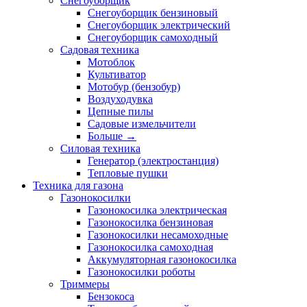
Снегоуборщик
Снегоуборщик бензиновый
Снегоуборщик электрический
Снегоуборщик самоходный
Садовая техника
Мотоблок
Культиватор
Мотобур (бензобур)
Воздуходувка
Цепные пилы
Садовые измельчители
Больше
→
Силовая техника
Генератор (электростанция)
Тепловые пушки
Техника для газона
Газонокосилки
Газонокосилка электрическая
Газонокосилка бензиновая
Газонокосилки несамоходные
Газонокосилка самоходная
Аккумуляторная газонокосилка
Газонокосилки роботы
Триммеры
Бензокоса