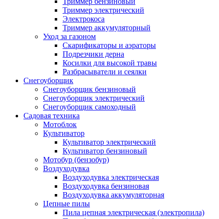
Триммер бензиновый
Триммер электрический
Электрокоса
Триммер аккумуляторный
Уход за газоном
Скарификаторы и аэраторы
Подрезчики дерна
Косилки для высокой травы
Разбрасыватели и сеялки
Снегоуборщик
Снегоуборщик бензиновый
Снегоуборщик электрический
Снегоуборщик самоходный
Садовая техника
Мотоблок
Культиватор
Культиватор электрический
Культиватор бензиновый
Мотобур (бензобур)
Воздуходувка
Воздуходувка электрическая
Воздуходувка бензиновая
Воздуходувка аккумуляторная
Цепные пилы
Пила цепная электрическая (электропила)