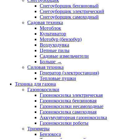
Снегоуборщик
Снегоуборщик бензиновый
Снегоуборщик электрический
Снегоуборщик самоходный
Садовая техника
Мотоблок
Культиватор
Мотобур (бензобур)
Воздуходувка
Цепные пилы
Садовые измельчители
Больше
→
Силовая техника
Генератор (электростанция)
Тепловые пушки
Техника для газона
Газонокосилки
Газонокосилка электрическая
Газонокосилка бензиновая
Газонокосилки несамоходные
Газонокосилка самоходная
Аккумуляторная газонокосилка
Газонокосилки роботы
Триммеры
Бензокоса