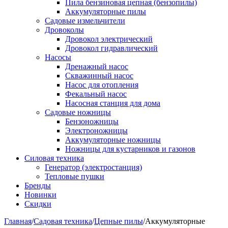
Пила бензиновая цепная (бензопилы)
Аккумуляторные пилы
Садовые измельчители
Дровоколы
Дровокол электрический
Дровокол гидравлический
Насосы
Дренажный насос
Скважинный насос
Насос для отопления
Фекальный насос
Насосная станция для дома
Садовые ножницы
Бензоножницы
Электроножницы
Аккумуляторные ножницы
Ножницы для кустарников и газонов
Силовая техника
Генератор (электростанция)
Тепловые пушки
Бренды
Новинки
Скидки
Главная
/
Садовая техника
/
Цепные пилы
/
Аккумуляторные