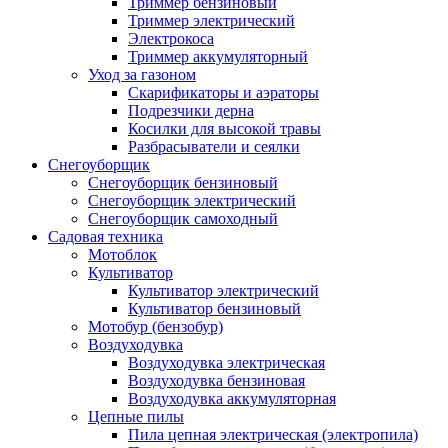
Триммер бензиновый
Триммер электрический
Электрокоса
Триммер аккумуляторный
Уход за газоном
Скарификаторы и аэраторы
Подрезчики дерна
Косилки для высокой травы
Разбрасыватели и сеялки
Снегоуборщик
Снегоуборщик бензиновый
Снегоуборщик электрический
Снегоуборщик самоходный
Садовая техника
Мотоблок
Культиватор
Культиватор электрический
Культиватор бензиновый
Мотобур (бензобур)
Воздуходувка
Воздуходувка электрическая
Воздуходувка бензиновая
Воздуходувка аккумуляторная
Цепные пилы
Пила цепная электрическая (электропила)