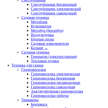
Снегоуборщик
Снегоуборщик бензиновый
Снегоуборщик электрический
Снегоуборщик самоходный
Садовая техника
Мотоблок
Культиватор
Мотобур (бензобур)
Воздуходувка
Цепные пилы
Садовые измельчители
Больше
→
Силовая техника
Генератор (электростанция)
Тепловые пушки
Техника для газона
Газонокосилки
Газонокосилка электрическая
Газонокосилка бензиновая
Газонокосилки несамоходные
Газонокосилка самоходная
Аккумуляторная газонокосилка
Газонокосилки роботы
Триммеры
Бензокоса